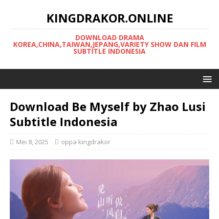
KINGDRAKOR.ONLINE
DOWNLOAD DRAMA
KOREA,CHINA,TAIWAN,JEPANG,VARIETY SHOW DAN FILM
SUBTITLE INDONESIA
Download Be Myself by Zhao Lusi
Subtitle Indonesia
Mei 8, 2025
oppa kingdrakor