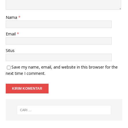
Nama
*
Email
*
Situs
Save my name, email, and website in this browser for the
next time I comment.