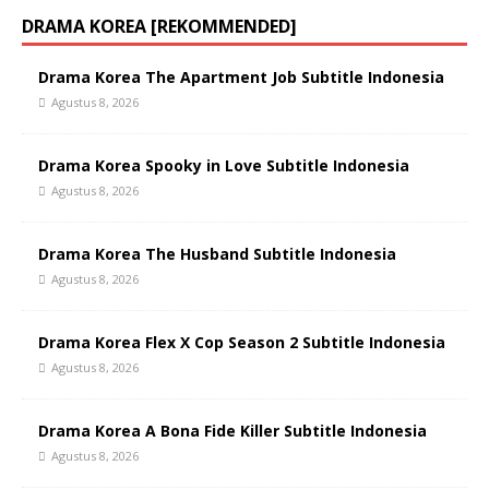
DRAMA KOREA [REKOMMENDED]
Drama Korea The Apartment Job Subtitle Indonesia
Agustus 8, 2026
Drama Korea Spooky in Love Subtitle Indonesia
Agustus 8, 2026
Drama Korea The Husband Subtitle Indonesia
Agustus 8, 2026
Drama Korea Flex X Cop Season 2 Subtitle Indonesia
Agustus 8, 2026
Drama Korea A Bona Fide Killer Subtitle Indonesia
Agustus 8, 2026